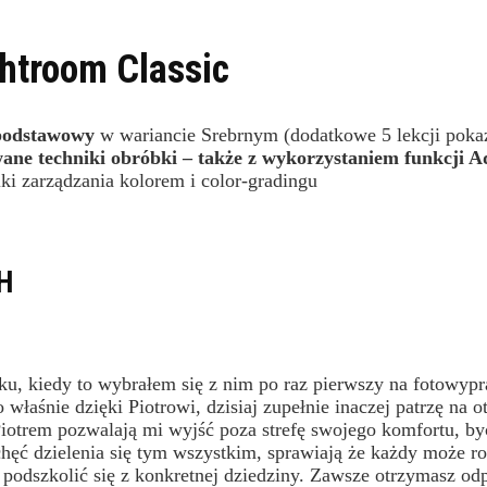
htroom Classic
 podstawowy
w wariancie Srebrnym (dodatkowe 5 lekcji pok
ne techniki obróbki – także z wykorzystaniem funkcji A
ki zarządzania kolorem i color-gradingu
H
oku, kiedy to wybrałem się z nim po raz pierwszy na fotowyp
łaśnie dzięki Piotrowi, dzisiaj zupełnie inaczej patrzę na ota
Piotrem pozwalają mi wyjść poza strefę swojego komfortu, by
hęć dzielenia się tym wszystkim, sprawiają że każdy może ro
z podszkolić się z konkretnej dziedziny. Zawsze otrzymasz o